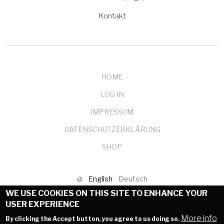
Kontakt
HOME
LOG IN
IMPRESSUM
DATENSCHUTZERKLÄRUNG
SHOP
English
Deutsch
WE USE COOKIES ON THIS SITE TO ENHANCE YOUR
© 1999-2025 mendelson-e-commerce GmbH
USER EXPERIENCE
More info
By clicking the Accept button, you agree to us doing so.